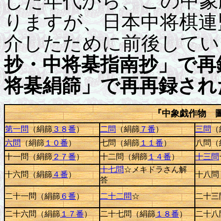
した年代から、この中象
りますが、日本中将棋連
介したために前後してい
抄・中将棊指南抄」で再
将棊絹篩」で再再録され
『中象戯作物 
第一問
（絹篩
３８番
）
二問
（絹篩
７番
）
三問
（
六問
（絹篩
１０番
）
七問（絹篩
１１番
）
八問（
十一問（絹篩
２７番
）
十二問（絹篩
１４番
）
十三問
十七問
☆メキドラさん解
十六問（絹篩
４番
）
十八問
答
二十一問（絹篩
６番
）
二十二問
☆
二十三
二十六問（絹篩
１７番
）
二十七問（絹篩
１８番
）
二十八