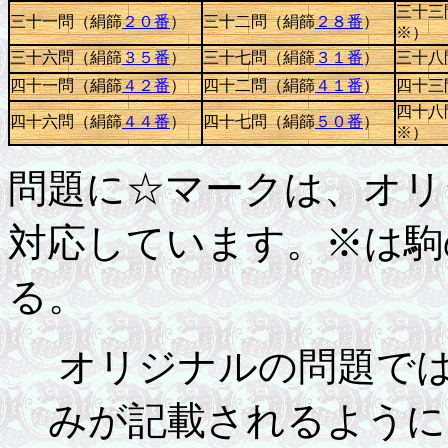
三十三
三十一問（絹篩
２０番
）
三十二問（絹篩
２８番
）
※）
三十六問（絹篩
３５番
）
三十七問（絹篩
３１番
）
三十八
四十一問（絹篩
４２番
）
四十二問（絹篩
４１番
）
四十三
四十八
四十六問（絹篩
４４番
）
四十七問（絹篩
５０番
）
※）
問題に☆マークは、オリ
対応しています。※は駒
る。
オリジナルの問題では
みが記載されるように