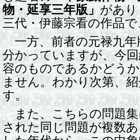
物・延享三年版」
があり
三代・伊藤宗看の作品で
一方、前者の元禄九年
分かっていますが、今回
容のものであるかどうか
ません。わかり次第、紹
す。
また、こちらの問題集
された同じ問題が複数あ