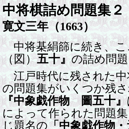
中将棋詰め問題集
寛文三年（1663）
中将棊絹篩に続き、こ
（図）
五十』
の詰め問題
江戸時代に残された中
の問題集がいくつか残さ
圖五十
『中象戯作物
』
によって作られた問題集
じ題名の
「中象戯作物・