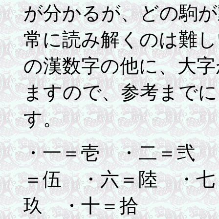
が分かるが、どの駒が
常に読み解くのは難し
の漢数字の他に、大字
ますので、参考までに
す。
・一＝壱 ・二＝弐 
＝伍 ・六＝陸 ・七
玖 ・十＝拾