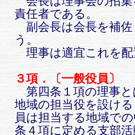
会長は理事会の招集
責任者である。
副会長は会長を補佐
う。
理事は適宜これを配
３項．〔一般役員〕
第四条１項の理事と
地域の担当役を設ける
員は担当する地域での
条４項に定める支部活