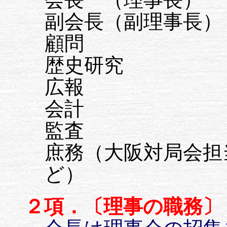
副会長（副理事長）
顧問
歴史研究
広報
会計
監査
庶務（大阪対局会担
ど）
２項．〔理事の職務〕