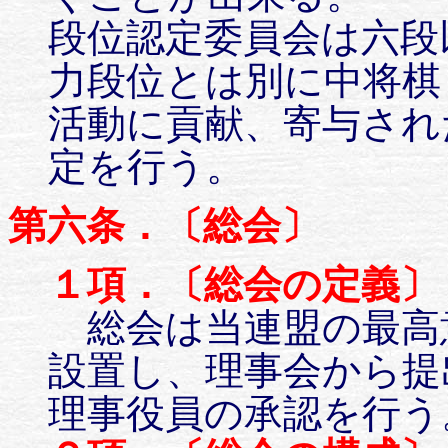
段位認定委員会は六段
力段位とは別に中将棋
活動に貢献、寄与され
定を行う。
第六条．〔総会〕
１項．〔総会の定義〕
総会は当連盟の最高
設置し、理事会から提
理事役員の承認を行う