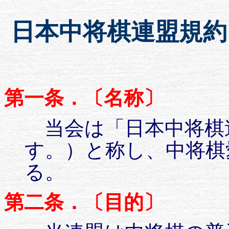
日本中将棋連盟規約
第一条．〔名称〕
当会は「日本中将棋
す。）と称し、中将棋
る。
第二条．〔目的〕