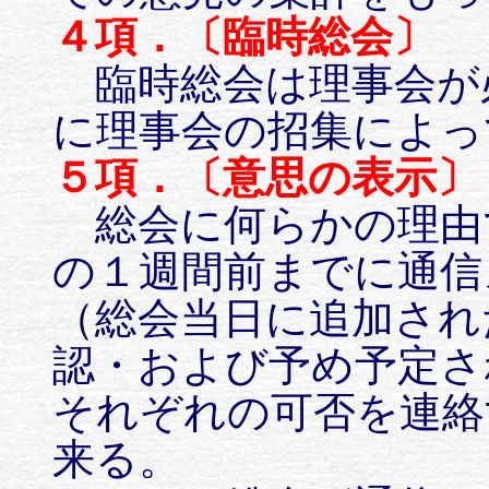
４項．〔臨時総会〕
臨時総会は理事会が
に理事会の招集によっ
５項．〔意思の表示〕
総会に何らかの理由
の１週間前までに通信
（総会当日に追加され
認・および予め予定さ
それぞれの可否を連絡
来る。