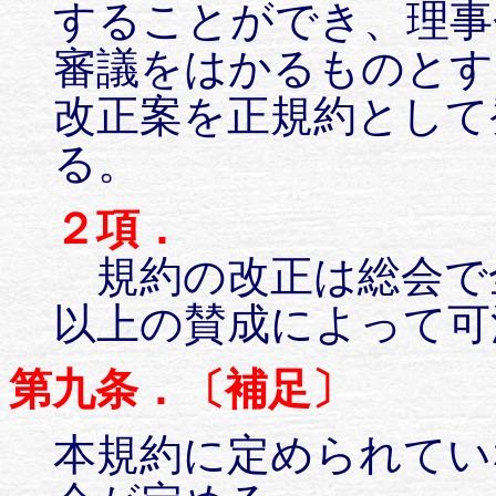
することができ、理事
審議をはかるものとす
改正案を正規約として
る。
２項．
規約の改正は総会で
以上の賛成によって
第九条．〔補足〕
本規約に定められてい