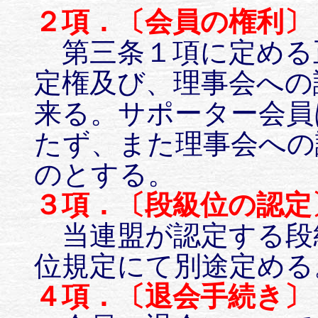
２項．〔会員の権利〕
第三条１項に定める
定権及び、理事会への
来る。サポーター会員
たず、また理事会への
のとする。
３項．〔段級位の認定
当連盟が認定する段
位規定にて別途定める
４項．〔退会手続き〕