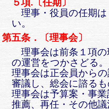
５項.〔任期〕
理事・役員の任期は
い。
第五条．〔理事会〕
理事会は前条１項の
の運営をつかさどる。
理事会は正会員からの
審議し、総会に諮るも
理事会は予算案・事業
推薦、再任・その他議