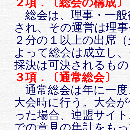
２項．〔総会の構成〕
総会は、理事・一般
され、その運営は理事
２分の１以上の出席（
よって総会は成立し、
採決は可決されるもの
３項．〔通常総会〕
通常総会は年に一度
大会時に行う。大会が
った場合、連盟サイト
での意見の集計をもっ