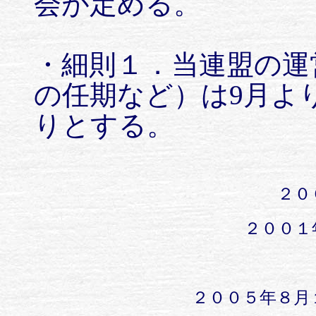
会が定める。
・細則１．当連盟の運
の任期など）は9月よ
りとする。
２０
２００１
２００５年８月