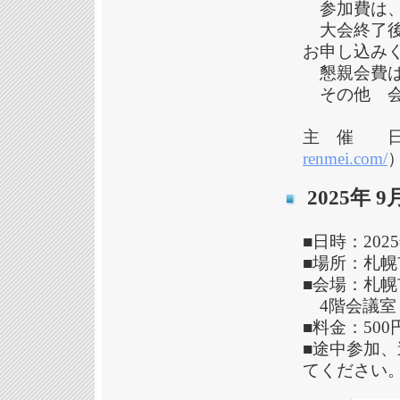
参加費は、
大会終了後
お申し込み
懇親会費は
その他 会
主 催 日
renmei.com/
2025年
■日時：202
■場所：札幌
■会場：札幌
4階会議室
■料金：50
■途中参加
てください