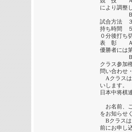
競 技 Ａ
により調整
Ｂクラス
試合方法 
持ち時間 
０分後打ち
表 彰 Ａ
優勝者に
Ｂクラス
クラス参加
問い合わせ
Aクラスは1
いします。
日本中将棋連盟 
お名前、ご
をお知らせ
Bクラスは
前にお申し